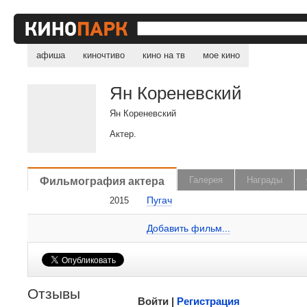
афиша
киночтиво
кино на тв
мое кино
Ян Кореневский
Ян Кореневский
Актер.
, поделитесь своим мнением
Фильмография актера
Галерея
Награды
Пугач
2015
Ян Кореневский на сайте Кино-Театр.ru
Добавить ссылку...
Добавить фильм...
Малосодержательные и грубые отзывы нещадно
Отзывы
Войти |
Регистрация