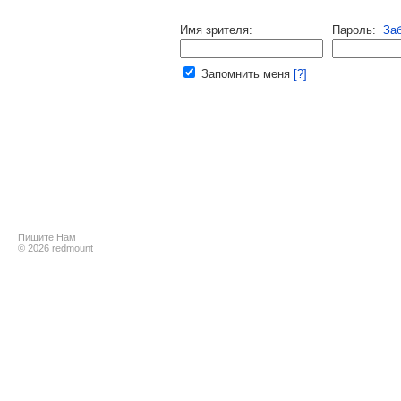
Напомнить пароль |
войти
|
реги
Имя зрителя:
Пароль:
За
Ваш e-mail:
Запомнить меня
[?]
Пишите Нам
© 2026 redmount