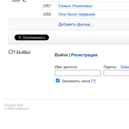
Семья Ульяновых
1957
Они были первыми
1956
Николай Прокопович на сайте Кино-Театр.ru
Добавить ссылку...
Добавить фильм...
Малосодержательные и грубые отзывы нещадно 
Отзывы
Войти |
Регистрация
Напомнить пароль |
войти
|
регист
Имя зрителя:
Пароль:
Забы
Ваш e-mail:
Запомнить меня
[?]
Пишите Нам
© 2026 redmount