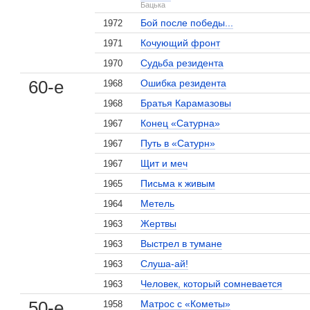
Бацька
Бой после победы...
1972
Кочующий фронт
1971
Судьба резидента
1970
60-е
Ошибка резидента
1968
Братья Карамазовы
1968
Конец «Сатурна»
1967
Путь в «Сатурн»
1967
Щит и меч
1967
Письма к живым
1965
Метель
1964
Жертвы
1963
Выстрел в тумане
1963
Слуша-ай!
1963
, поделитесь своим мнением
Человек, который сомневается
1963
50-е
Матрос с «Кометы»
1958