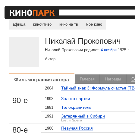
афиша
киночтиво
кино на тв
мое кино
Николай Прокопович
Николай Прокопович родился
4 ноября
1925 г.
Актер.
Фильмография актера
Галерея
Награды
С
Тайный знак 3: Формула счастья (ТВ
2004
90-е
Золото партии
1993
Телохранитель
1991
Затерянный в Сибири
1991
Lost In Siberia
80-е
Певучая Россия
1986