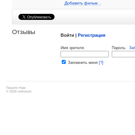
Добавить ссылку...
Добавить фильм...
Малосодержательные и грубые отзывы нещадно
Отзывы
Войти |
Регистрация
Напомнить пароль |
войти
|
реги
Имя зрителя:
Пароль:
За
Ваш e-mail:
Запомнить меня
[?]
Пишите Нам
© 2026 redmount