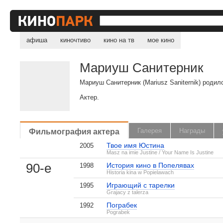
афиша
киночтиво
кино на тв
мое кино
Мариуш Санитерник
Мариуш Санитерник (Mariusz Saniternik) родил
Актер.
Фильмография актера
Галерея
Награды
Твое имя Юстина
2005
Masz na imie Justine / Your Name Is Justine
, поделитесь своим мнением
90-е
История кино в Попелявах
1998
Historia kina w Popielawach
Играющий с тарелки
1995
Grajacy z talerza
Пограбек
1992
Мариуш Санитерник на IMDB.com
Pograbek