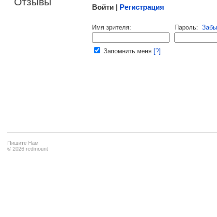
Отзывы
Войти |
Регистрация
Напомнить пароль |
войти
|
регист
Имя зрителя:
Пароль:
Забы
Ваш e-mail:
Запомнить меня
[?]
Пишите Нам
© 2026 redmount