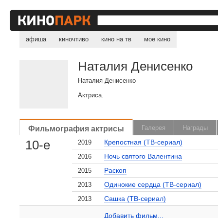
афиша
киночтиво
кино на тв
мое кино
Наталия Денисенко
Наталия Денисенко
Актриса.
Фильмография актрисы
Галерея
Награды
10-е
Крепостная (ТВ-сериал)
2019
, поделитесь своим мнением
Ночь святого Валентина
2016
Раскоп
2015
Одинокие сердца (ТВ-сериал)
2013
Сашка (ТВ-сериал)
2013
Наталия Денисенко на сайте Кино-Театр.ru
Добавить ссылку...
Добавить фильм...