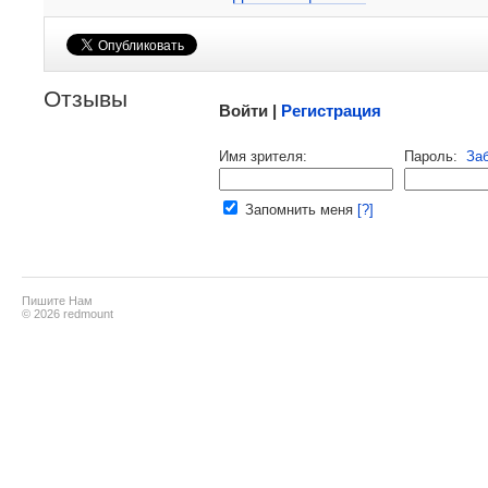
Малосодержательные и грубые отзывы нещадно
Отзывы
Войти |
Регистрация
Напомнить пароль |
войти
|
реги
Имя зрителя:
Пароль:
За
Ваш e-mail:
Запомнить меня
[?]
Пишите Нам
© 2026 redmount