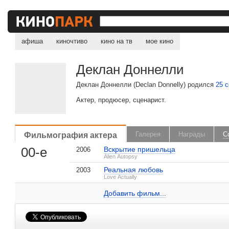
афиша
киночтиво
кино на тв
мое кино
Деклан Доннелли
Деклан Доннелли (Declan Donnelly) родился
25 
Актер, продюсер, сценарист.
, поделитесь своим мнением
Фильмография актера
Галерея
Награды
С
00-е
Вскрытие пришельца
2006
Alien Autopsy
Реальная любовь
2003
Деклан Доннелли на IMDB.com
Love Actually
Добавить ссылку...
Добавить фильм...
Малосодержательные и грубые отзывы нещадно 