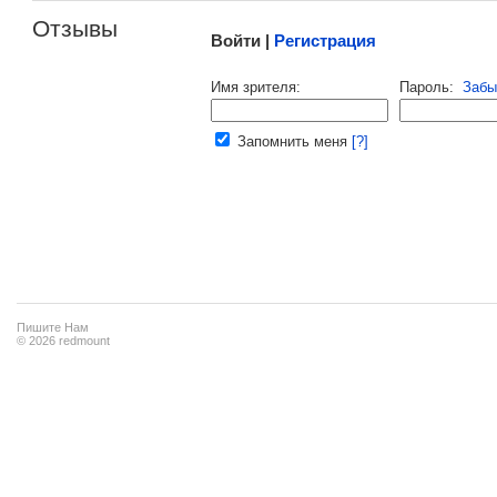
Отзывы
Войти |
Регистрация
Напомнить пароль |
войти
|
регист
Имя зрителя:
Пароль:
Забы
Ваш e-mail:
Запомнить меня
[?]
Пишите Нам
© 2026 redmount