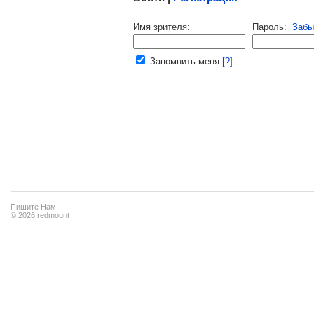
Напомнить пароль |
войти
|
регист
Имя зрителя:
Пароль:
Забы
Ваш e-mail:
Запомнить меня
[?]
Пишите Нам
© 2026 redmount