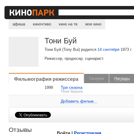
афиша
киночтиво
кино на тв
мое кино
Тони Буй
Тони Буй (Tony Bui) родился
14 сентября
1973 г.
Режиссер, продюсер, сценарист.
, поделитесь своим мнением
Фильмография режиссера
Галерея
Награды
Три сезона
1999
Тони Буй на IMDB.com
Three Seasons
Добавить ссылку...
Добавить фильм...
1999
Берлин
Участник конкурсной программы, фил
Малосодержательные и грубые отзывы нещадно 
Отзывы
Войти |
Регистрация