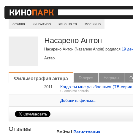
афиша
киночтиво
кино на тв
мое кино
Насарено Антон
Насарено Антон (Nazareno Antón) родился
19 де
Актер.
, поделитесь своим мнением
Фильмография актера
Галерея
Награды
С
Когда ты мне улыбаешься (ТВ-сериа
2011
Насарено Антон на IMDB.com
Cuando me sonreís
Добавить ссылку...
Добавить фильм...
Малосодержательные и грубые отзывы нещадно 
Отзывы
Войти |
Регистрация