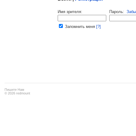
Напомнить пароль |
войти
|
регист
Имя зрителя:
Пароль:
Забы
Ваш e-mail:
Запомнить меня
[?]
Пишите Нам
© 2026 redmount