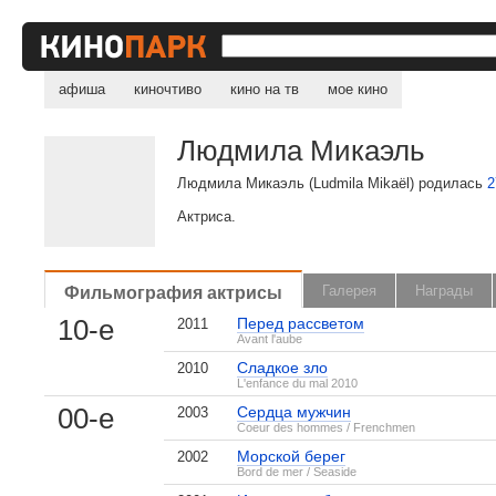
афиша
киночтиво
кино на тв
мое кино
Людмила Микаэль
Людмила Микаэль (Ludmila Mikaël) родилась
2
Актриса.
Фильмография актрисы
Галерея
Награды
10-е
Перед рассветом
2011
Avant l'aube
Сладкое зло
2010
L'enfance du mal 2010
00-е
Сердца мужчин
2003
Coeur des hommes / Frenchmen
Морской берег
2002
Bord de mer / Seaside