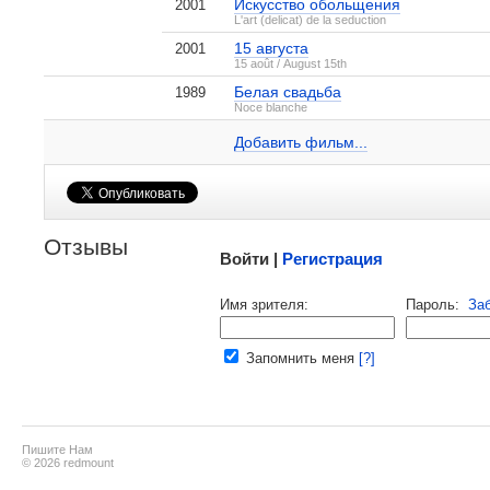
, поделитесь своим мнением
Искусство обольщения
2001
L'art (delicat) de la seduction
15 августа
2001
15 août / August 15th
Белая свадьба
1989
Людмила Микаэль на IMDB.com
Noce blanche
Добавить ссылку...
Добавить фильм...
Малосодержательные и грубые отзывы нещадно
Отзывы
Войти |
Регистрация
Напомнить пароль |
войти
|
реги
Имя зрителя:
Пароль:
За
Ваш e-mail:
Запомнить меня
[?]
Пишите Нам
© 2026 redmount