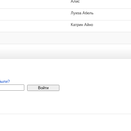
Алис
Луиза Абель
Катрин Айно
 удаляются.
страция
были?