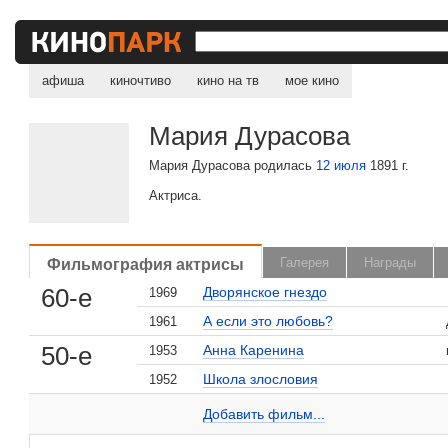
афиша
киночтиво
кино на тв
мое кино
Мария Дурасова
Мария Дурасова родилась
12 июля
1891 г.
Актриса.
Фильмография актрисы
Галерея
Награды
, поделитесь своим мнением
60-е
Дворянское гнездо
1969
А если это любовь?
1961
50-е
Анна Каренина
1953
Школа злословия
1952
Мария Дурасова на сайте Кино-Театр.ru
Добавить ссылку...
Добавить фильм...