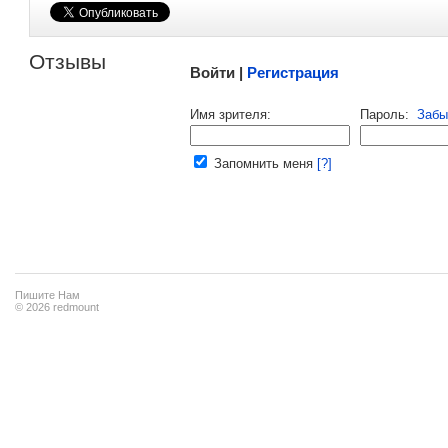
Малосодержательные и грубые отзывы нещадно 
Отзывы
Войти |
Регистрация
Напомнить пароль |
войти
|
регист
Имя зрителя:
Пароль:
Забы
Ваш e-mail:
Запомнить меня
[?]
Пишите Нам
© 2026 redmount