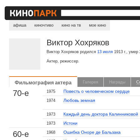
афиша
киночтиво
кино на тв
мое кино
Виктор Хохряков
Виктор Хохряков родился
13 июля
1913 г., умер 
Актер, режиссер.
Фильмография актера
Галерея
Награды
С
70-е
Повесть о человеческом сердце
1975
Любовь земная
1974
Каждый день доктора Калинниковой
1973
Истоки
1973
60-е
Ошибка Оноре де Бальзака
1968