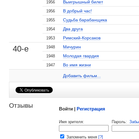
Выигрышный билет
1956
В добрый час!
1956
Судьба барабанщика
1955
Два друга
1954
, поделитесь своим мнением
Римский-Корсаков
1953
40-е
Мичурин
1948
Молодая гвардия
1948
Во имя жизни
1947
Виктор Хохряков на сайте Кино-Театр.ru
Добавить ссылку...
Добавить фильм...
Малосодержательные и грубые отзывы нещадно 
Отзывы
Войти |
Регистрация
Напомнить пароль |
войти
|
регист
Имя зрителя:
Пароль:
Забы
Ваш e-mail:
Запомнить меня
[?]