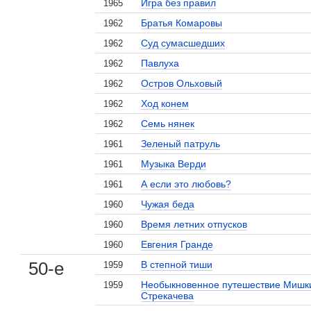
Игра без правил
1965
Братья Комаровы
1962
Суд сумасшедших
1962
Павлуха
1962
Остров Ольховый
1962
Ход конем
1962
Семь нянек
1962
Зеленый патруль
1961
Музыка Верди
1961
А если это любовь?
1961
Чужая беда
1960
Время летних отпусков
1960
Евгения Гранде
1960
50-е
В степной тиши
1959
Необыкновенное путешествие Мишк
1959
Стрекачева