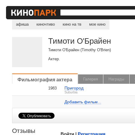
афиша
киночтиво
кино на тв
мое кино
Тимоти О'Брайен
Тимоти О'Брайен (Timothy O'Brien)
Актер.
, поделитесь своим мнением
Фильмография актера
Галерея
Награды
Пригород
1983
Тимоти О'Брайен на IMDB.com
Suburbia
Добавить ссылку...
Добавить фильм...
Малосодержательные и грубые отзывы нещадно
Отзывы
Войти |
Регистрация