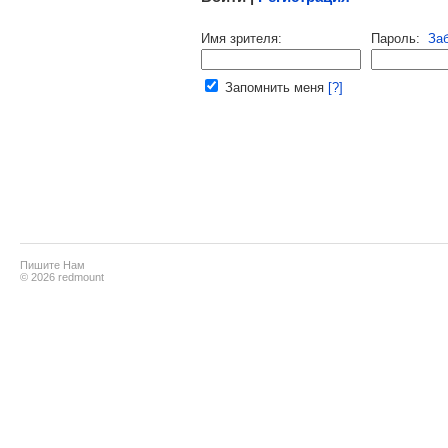
Напомнить пароль |
войти
|
реги
Имя зрителя:
Пароль:
За
Ваш e-mail:
Запомнить меня
[?]
Пишите Нам
© 2026 redmount