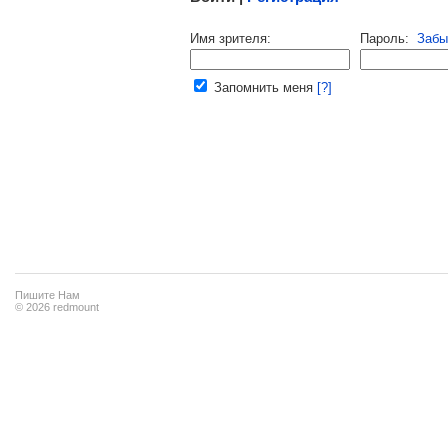
Напомнить пароль |
войти
|
регист
Имя зрителя:
Пароль:
Забы
Ваш e-mail:
Запомнить меня
[?]
Пишите Нам
© 2026 redmount