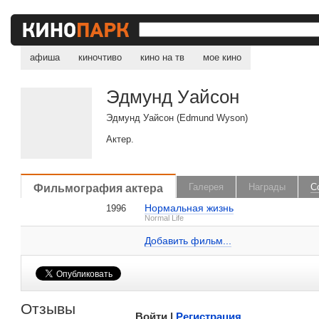
афиша
киночтиво
кино на тв
мое кино
Эдмунд Уайсон
Эдмунд Уайсон (Edmund Wyson)
Актер.
, поделитесь своим мнением
Фильмография актера
Галерея
Награды
С
Нормальная жизнь
1996
Эдмунд Уайсон на IMDB.com
Normal Life
Добавить ссылку...
Добавить фильм...
Малосодержательные и грубые отзывы нещадно 
Отзывы
Войти |
Регистрация