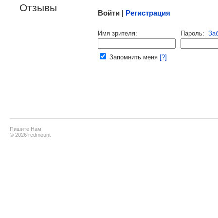
Отзывы
Войти |
Регистрация
Напомнить пароль |
войти
|
реги
Имя зрителя:
Пароль:
За
Ваш e-mail:
Запомнить меня
[?]
Пишите Нам
© 2026 redmount