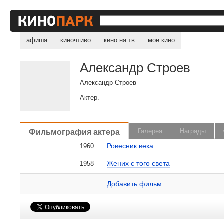
афиша
киночтиво
кино на тв
мое кино
Александр Строев
Александр Строев
Актер.
, поделитесь своим мнением
Фильмография актера
Галерея
Награды
Ровесник века
1960
Жених с того света
1958
Александр Строев на сайте Кино-Театр.ru
Добавить ссылку...
Добавить фильм...
Малосодержательные и грубые отзывы нещадно