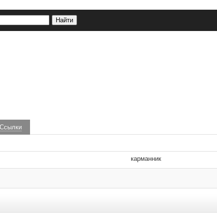
Ссылки
карманник
 удаляются.