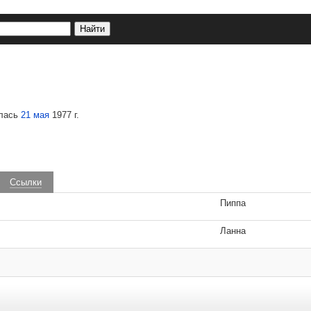
илась
21 мая
1977 г.
Ссылки
Пиппа
Ланна
 удаляются.