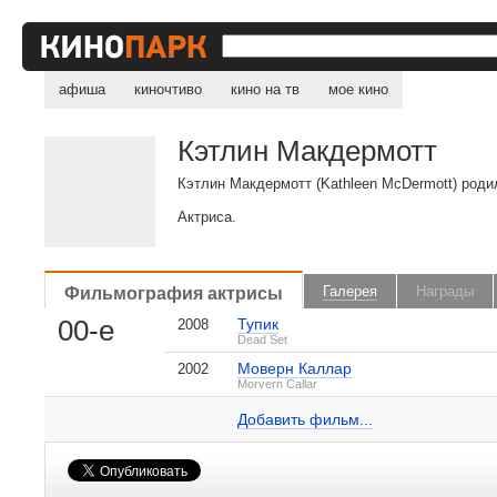
афиша
киночтиво
кино на тв
мое кино
Кэтлин Макдермотт
Кэтлин Макдермотт (Kathleen McDermott) род
Актриса.
, поделитесь своим мнением
Фильмография актрисы
Галерея
Награды
00-е
Тупик
2008
Dead Set
Моверн Каллар
2002
Кэтлин Макдермотт на IMDB.com
Morvern Callar
Моверн Каллар
1 кадр
Добавить ссылку...
Добавить фильм...
Малосодержательные и грубые отзывы нещадно