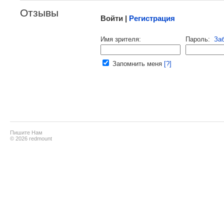
Отзывы
Войти |
Регистрация
Напомнить пароль |
войти
|
реги
Имя зрителя:
Пароль:
За
Ваш e-mail:
Запомнить меня
[?]
Пишите Нам
© 2026 redmount