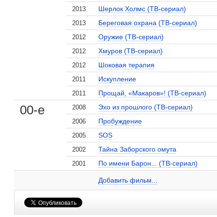
Шерлок Холмс (ТВ-сериал)
2013
Береговая охрана (ТВ-сериал)
2013
Оружие (ТВ-сериал)
2012
Хмуров (ТВ-сериал)
2012
Шоковая терапия
2012
Искупление
2011
Прощай, «Макаров»! (ТВ-сериал)
2011
00-е
Эхо из прошлого (ТВ-сериал)
2008
, поделитесь своим мнением
Пробуждение
2006
SOS
2005
Тайна Заборского омута
2002
По имени Барон... (ТВ-сериал)
2001
Рина Гришина на сайте Кино-Театр.ru
Добавить ссылку...
Добавить фильм...
Малосодержательные и грубые отзывы нещадно 