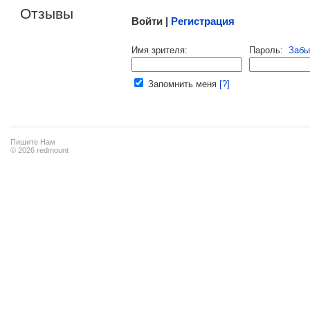
Отзывы
Войти |
Регистрация
Напомнить пароль |
войти
|
регист
Имя зрителя:
Пароль:
Забы
Ваш e-mail:
Запомнить меня
[?]
Пишите Нам
© 2026 redmount