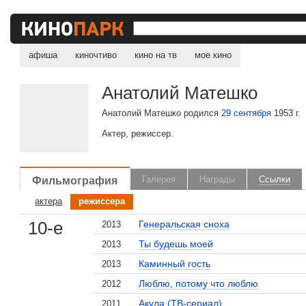
Старые письма
1981
Петля Ориона
1981
афиша
киночтиво
кино на тв
мое кино
Звон уходящего лета
1980
Быстрее собственной тени
1980
Анатолий Матешко
70-е
Весь мир в глазах твоих
1979
Анатолий Матешко родился
29 сентября
1953 г.
Осенний марафон
1979
Актер, режиссер.
Бирюк
1977
Строгая мужская жизнь
1977
Канал
1976
Фильмография
Галерея
Награды
Ссылки
Добавить фильм...
актера
режиссера
10-е
Генеральская сноха
2013
Ты будешь моей
2013
Каминный гость
2013
Люблю, потому что люблю
2012
Акула (ТВ-сериал)
2011