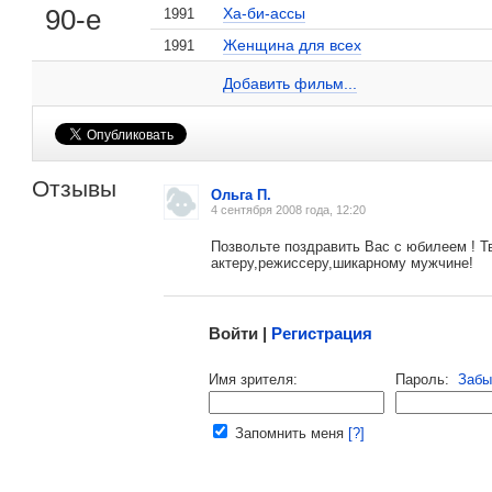
90-е
Ха-би-ассы
1991
Женщина для всех
1991
Анатолий Матешко на сайте Кино-Театр.ru
, поделитесь своим мнением
Добавить ссылку...
Добавить фильм...
Отзывы
Ольга П.
4 сентября 2008 года, 12:20
Позвольте поздравить Вас с юбилеем ! Т
актеру,режиссеру,шикарному мужчине!
Малосодержательные и грубые отзывы нещадно 
Войти |
Регистрация
Напомнить пароль |
войти
|
регист
Имя зрителя:
Пароль:
Забы
Ваш e-mail:
Запомнить меня
[?]