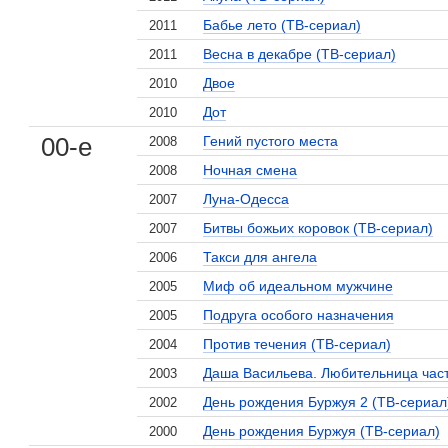
Бабье лето (ТВ-сериал)
2011
Весна в декабре (ТВ-сериал)
2011
Двое
2010
Дот
2010
00-е
Гений пустого места
2008
Ночная смена
2008
Луна-Одесса
2007
Битвы божьих коровок (ТВ-сериал)
2007
Такси для ангела
2006
Миф об идеальном мужчине
2005
Подруга особого назначения
2005
Против течения (ТВ-сериал)
2004
Даша Васильева. Любительница част
2003
День рождения Буржуя 2 (ТВ-сериал
2002
День рождения Буржуя (ТВ-сериал)
2000