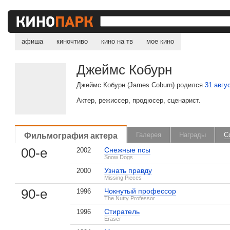
афиша
киночтиво
кино на тв
мое кино
Джеймс Кобурн
Джеймс Кобурн (James Coburn) родился
31 авгу
Актер, режиссер, продюсер, сценарист.
Фильмография актера
Галерея
Награды
С
00-е
Снежные псы
2002
Snow Dogs
Узнать правду
2000
Missing Pieces
90-е
Чокнутый профессор
1996
The Nutty Professor
Стиратель
1996
Eraser