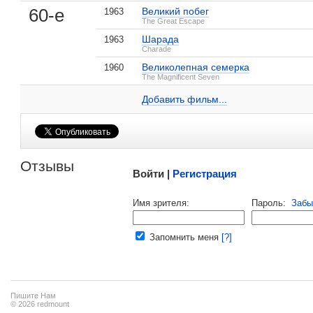
, поделитесь своим мнением
60-е
Великий побег
1963
The Great Escape
Шарада
1963
Charade
Великолепная семерка
1960
Джеймс Кобурн на IMDB.com
The Magnificent Seven
Добавить ссылку...
Добавить фильм...
Малосодержательные и грубые отзывы нещадно 
Отзывы
Войти |
Регистрация
Напомнить пароль |
войти
|
регист
Имя зрителя:
Пароль:
Забы
Ваш e-mail:
Запомнить меня
[?]
Пишите Нам
© 2026 redmount