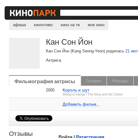
афиша
киночтиво
кино на тв
мое кино
Кан Сон Йон
Кан Сон Йон (Kang Seong-Yeon) родилась
21 ию
Актриса.
, поделитесь своим мнением
Фильмография актрисы
Галерея
Награды
Король и шут
2005
Кан Сон Йон на IMDB.com
Wang-ui namja / The King and the Clown
Добавить ссылку...
Добавить фильм...
Малосодержательные и грубые отзывы нещадно 
Отзывы
Войти |
Регистрация