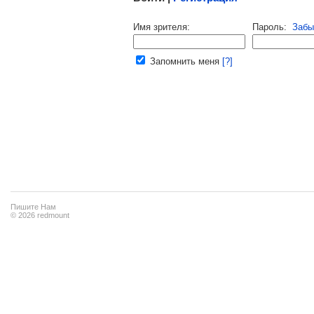
Напомнить пароль |
войти
|
регист
Имя зрителя:
Пароль:
Забы
Ваш e-mail:
Запомнить меня
[?]
Пишите Нам
© 2026 redmount