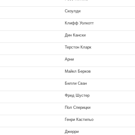
Скоулди
Клифф Уолкотт
Дин Кански
Терстон Кларк
Арни
Майкл Берков
Билли Сван
Фред Шустер
Пол Сперицки
Генри Кастильо
Джерри