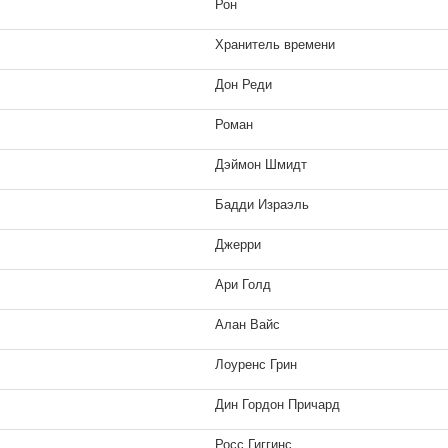
Рон
Хранитель времени
Дон Реди
Роман
Дэймон Шмидт
Бадди Израэль
Джерри
Ари Голд
Алан Вайс
Лоуренс Грин
Дин Гордон Причард
Росс Гиггинс