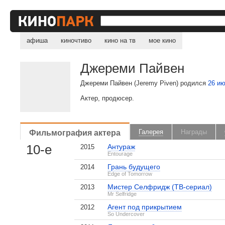
афиша
киночтиво
кино на тв
мое кино
Джереми Пайвен
Джереми Пайвен (Jeremy Piven) родился
26 и
Актер, продюсер.
Фильмография актера
Галерея
Награды
10-е
Антураж
2015
Entourage
Грань будущего
2014
Edge of Tomorrow
Мистер Селфридж (ТВ-сериал)
2013
Mr Selfridge
Агент под прикрытием
2012
So Undercover