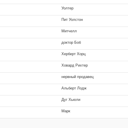
Уолтер
Пит Уолстон
Митчелл
доктор Боб
Херберт Хорц
Ховард Рихтер
Я устал от тебя
Рок-н-рольщик
нервный продавец
2 кадра
3 кадра
Альберт Лодж
Дуг Хьюли
Марк