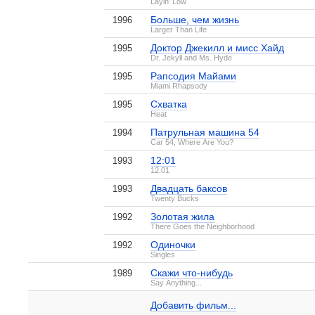
Layin' Low
Больше, чем жизнь
1996
Larger Than Life
Доктор Джекилл и мисс Хайд
1995
Dr. Jekyll and Ms. Hyde
Рапсодия Майами
1995
Miami Rhapsody
Схватка
1995
Heat
Патрульная машина 54
1994
Car 54, Where Are You?
12:01
1993
12:01
Антураж
Мистер Селфридж
Двадцать баксов
1993
3 кадра
5 кадров
Twenty Bucks
Золотая жила
1992
There Goes the Neighborhood
Одиночки
1992
Singles
Скажи что-нибудь
1989
Джереми Пайвен на IMDB.com
Say Anything...
Козырные тузы
Красавцы
1 кадр
2 кадра
Добавить ссылку...
Добавить фильм...