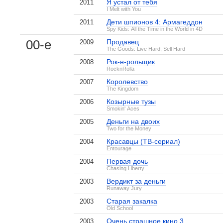
Я устал от тебя
2011
I Melt with You
Дети шпионов 4: Армагеддон
2011
Spy Kids: All the Time in the World in 4D
00-е
Продавец
2009
The Goods: Live Hard, Sell Hard
Рок-н-рольщик
2008
RocknRolla
Королевство
2007
The Kingdom
Козырные тузы
2006
Smokin' Aces
Деньги на двоих
2005
Two for the Money
Красавцы (ТВ-сериал)
2004
Entourage
Первая дочь
2004
Chasing Liberty
Вердикт за деньги
2003
Runaway Jury
Старая закалка
2003
Old School
Очень страшное кино 3
2003