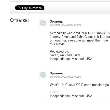
Отзывы
Зритель
15 июля 2002 года, 00:40
Serendipity was a WONDERFUL movie. All 
Jeremy Piven and John Cusack. It is a fun
of hope that everyone will meet their true l
this movie.
Reviewed by:
, поделитесь своим мнением
Sarah, Ann and Linda.
Independence, Missouri, USA
Зритель
15 июля 2002 года, 00:35
What's Up Russia??? Please translate your
From:
Independence, Missouri, USA
Малосодержательные и грубые отзывы нещадно