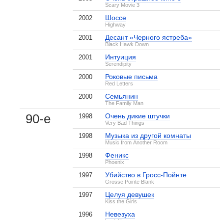
Scary Movie 3
Шоссе
2002
Highway
Десант «Черного ястреба»
2001
Black Hawk Down
Интуиция
2001
Serendipity
Роковые письма
2000
Red Letters
Семьянин
2000
The Family Man
90-е
Очень дикие штучки
1998
Very Bad Things
Музыка из другой комнаты
1998
Music from Another Room
Феникс
1998
Phoenix
Убийство в Гросс-Пойнте
1997
Grosse Pointe Blank
Целуя девушек
1997
Kiss the Girls
Невезуха
1996