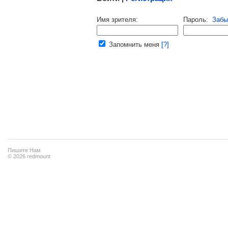
Напомнить пароль |
войти
|
регист
Имя зрителя:
Пароль:
Забы
Ваш e-mail:
Запомнить меня
[?]
Пишите Нам
© 2026 redmount