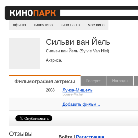
афиша
киночтиво
кино на тв
мое кино
Сильви ван Йель
Сильви ван Йель (Sylvie Van Hiel)
Актриса.
, поделитесь своим мнением
Фильмография актрисы
Галерея
Награды
Луиза-Мишель
2008
Сильви ван Йель на IMDB.com
Louise-Michel
Добавить ссылку...
Добавить фильм...
Малосодержательные и грубые отзывы нещадно 
Отзывы
Войти |
Регистрация