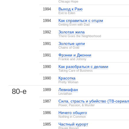
Chicago Hope
Выход к Раю
1994
Exit to Eden
Как справиться с отцом
1994
Getting Even with Dad
Золотая жила
1992
There Goes the Neighborhood
Золотые цепи
1991
Chains of Gold
Фрэнки и Джонни
1991
Frankie and Johnny
Как разобраться с делами
1990
Taking Care of Business
Красотка
1990
Pretty Woman
80-е
Левиафан
1989
Leviathan
Сила, страсть и убийство (ТВ-сериал
1987
Power, Passion, & Murder
Ничего общего
1986
Nothing in Common
Частный курорт
1985
Private Resort