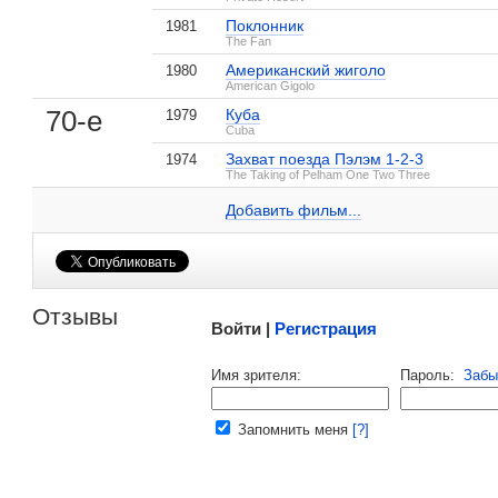
Поклонник
1981
The Fan
, поделитесь своим мнением
Американский жиголо
1980
American Gigolo
70-е
Куба
1979
Cuba
Захват поезда Пэлэм 1-2-3
1974
«Старый» Новый год
День святого
Эктор Элисондо на IMDB.com
The Taking of Pelham One Two Three
1 кадр
Валентина
2 кадра
Добавить ссылку...
Добавить фильм...
1991
Золотой глобус
Номинация «Лучший актер второго пл
Малосодержательные и грубые отзывы нещадно 
Отзывы
Войти |
Регистрация
Напомнить пароль |
войти
|
регист
Имя зрителя:
Пароль:
Забы
Ваш e-mail:
Запомнить меня
[?]