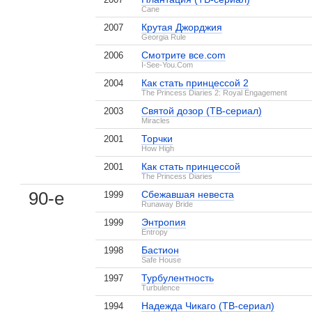
Cane
Крутая Джорджия
2007
Georgia Rule
Смотрите все.com
2006
I-See-You.Com
Как стать принцессой 2
2004
The Princess Diaries 2: Royal Engagement
Святой дозор (ТВ-сериал)
2003
Miracles
Торчки
2001
How High
Как стать принцессой
2001
The Princess Diaries
90-е
Сбежавшая невеста
1999
Runaway Bride
Энтропия
1999
Entropy
Бастион
1998
Safe House
Турбулентность
1997
Turbulence
Надежда Чикаго (ТВ-сериал)
1994