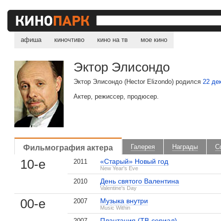
афиша
киночтиво
кино на тв
мое кино
Эктор Элисондо
Эктор Элисондо (Hector Elizondo) родился
22 де
Актер, режиссер, продюсер.
Фильмография актера
Галерея
Награды
С
10-е
«Старый» Новый год
2011
New Year's Eve
День святого Валентина
2010
Valentine's Day
00-е
Музыка внутри
2007
Music Within
Плантация (ТВ-сериал)
2007