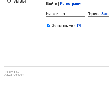
Отзывы
Войти |
Регистрация
Напомнить пароль |
войти
|
регист
Имя зрителя:
Пароль:
Забы
Ваш e-mail:
Запомнить меня
[?]
Пишите Нам
© 2026 redmount