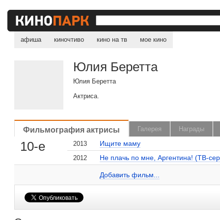
афиша
киночтиво
кино на тв
мое кино
Юлия Беретта
Юлия Беретта
Актриса.
, поделитесь своим мнением
Фильмография актрисы
Галерея
Награды
10-е
Ищите маму
2013
Не плачь по мне, Аргентина! (ТВ-се
2012
Юлия Беретта на сайте Кино-Театр.ru
Добавить ссылку...
Добавить фильм...
Малосодержательные и грубые отзывы нещадно 