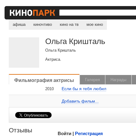
афиша
киночтиво
кино на тв
мое кино
Ольга Кришталь
Ольга Кришталь
Актриса.
, поделитесь своим мнением
Фильмография актрисы
Галерея
Награды
Если бы я тебя любил
2010
Ольга Кришталь на сайте Кино-Театр.ru
Добавить ссылку...
Добавить фильм...
Малосодержательные и грубые отзывы нещадно 
Отзывы
Войти |
Регистрация