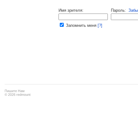
Напомнить пароль |
войти
|
регист
Имя зрителя:
Пароль:
Забы
Ваш e-mail:
Запомнить меня
[?]
Пишите Нам
© 2026 redmount