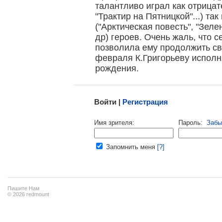
талантливо играл как отрицат
"Трактир на Пятницкой"...) та
("Арктическая повесть", "Зеле
др) героев. Очень жаль, что 
позволила ему продолжить св
февраля К.Григорьеву исполня
рождения.
Малосодержательные и грубые отзывы нещадно 
Войти |
Регистрация
Напомнить пароль |
войти
|
регист
Имя зрителя:
Пароль:
Забы
Ваш e-mail:
Запомнить меня
[?]
Пишите Нам
© 2026 redmount