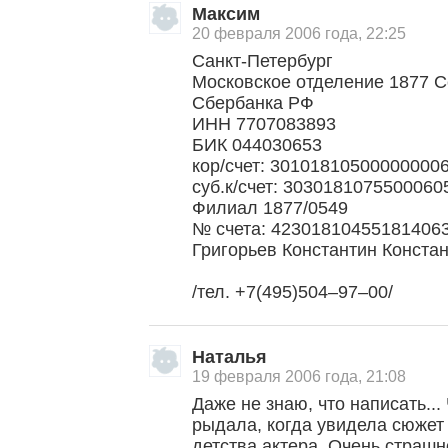
Максим
20 февраля 2006 года, 22:25
Санкт-Петербург
Московское отделение 1877 С
Сбербанка РФ
ИНН 7707083893
БИК 044030653
кор/счет: 30101810500000000
суб.к/счет: 303018107550006
Филиал 1877/0549
№ счета: 42301810455181406
Григорьев Константин Конста
/тел. +7(495)504–97–00/
Наталья
19 февраля 2006 года, 21:08
Даже не знаю, что написать...
рыдала, когда увидела сюжет
детства актера. Очень страшн