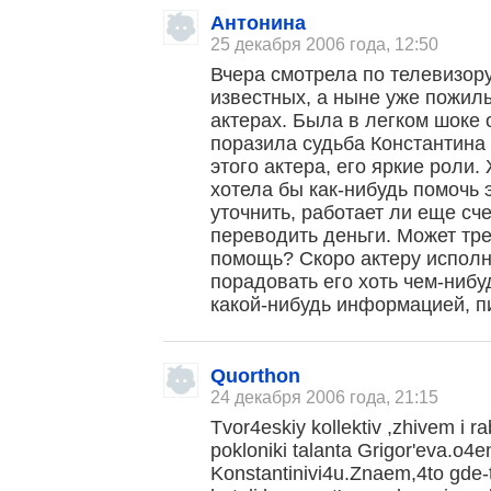
Антонина
25 декабря 2006 года, 12:50
Вчера смотрела по телевизору
известных, а ныне уже пожил
актерах. Была в легком шоке 
поразила судьба Константина
этого актера, его яркие роли.
хотела бы как-нибудь помочь 
уточнить, работает ли еще сч
переводить деньги. Может тр
помощь? Скоро актеру исполня
порадовать его хоть чем-нибуд
какой-нибудь информацией, пи
Quorthon
24 декабря 2006 года, 21:15
Tvor4eskiy kollektiv ,zhivem i r
pokloniki talanta Grigor'eva.o4
Konstantinivi4u.Znaem,4to gde-t