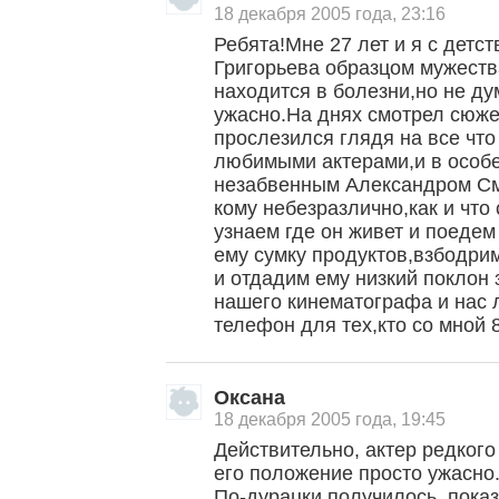
18 декабря 2005 года, 23:16
Ребята!Мне 27 лет и я с детс
Григорьева образцом мужества
находится в болезни,но не ду
ужасно.На днях смотрел сюже
прослезился глядя на все чт
любимыми актерами,и в особ
незабвенным Александром См
кому небезразлично,как и что
узнаем где он живет и поедем
ему сумку продуктов,взбодри
и отдадим ему низкий поклон 
нашего кинематографа и нас 
телефон для тех,кто со мной
Оксана
18 декабря 2005 года, 19:45
Действительно, актер редког
его положение просто ужасно
По-дурацки получилось, показ