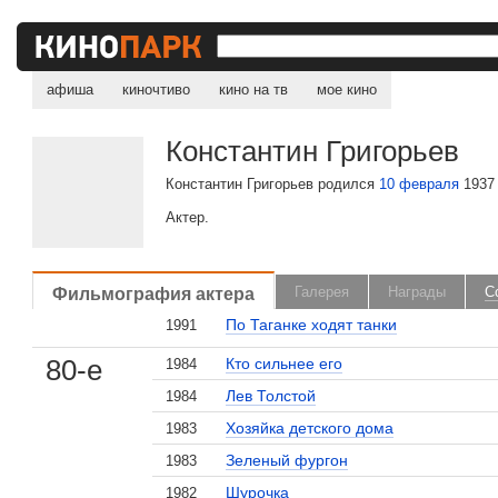
афиша
киночтиво
кино на тв
мое кино
Константин Григорьев
Константин Григорьев родился
10 февраля
1937 
Актер.
Фильмография актера
Галерея
Награды
С
По Таганке ходят танки
1991
80-е
Кто сильнее его
1984
Лев Толстой
1984
Хозяйка детского дома
1983
Зеленый фургон
1983
Шурочка
1982