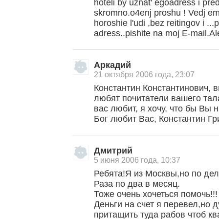
hoteli by uznat' egoadress i pred
skromno.o4enj proshu ! Vedj em
horoshie l'udi ,bez reitingov i .
adress..pishite na moj E-mail.Al
Аркадий
21 октября 2006 года, 23:07
Константин Константинович, в
любят почитатели вашего тала
вас любит, я хочу, что бы Вы 
Бог любит Вас, Константин Гр
Дмитрий
5 июня 2006 года, 10:37
Ребята!Я из Москвы,но по де
Раза по два в месяц.
Тоже очень хочеться помочь!!!
Деньги на счет я перевел,но 
притащить туда рабов чтоб кв