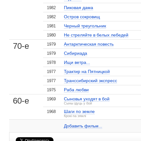
Пиковая дама
1982
Остров сокровищ
1982
Черный треугольник
1981
Не стреляйте в белых лебедей
1980
70-е
Антарктическая повесть
1979
Сибириада
1979
Ищи ветра...
1978
Трактир на Пятницкой
1977
Транссибирский экспресс
1977
Раба любви
1975
60-е
Сыновья уходят в бой
1969
Сыны ідуць у бой
Шаги по земле
1968
Константин Григорьев на сайте Кино-Театр.ru
Крокі па зямлі
Добавить ссылку...
Добавить фильм...