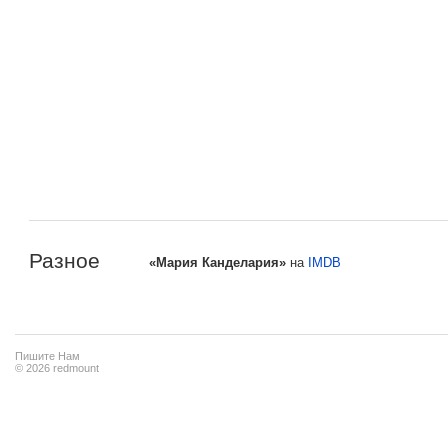
Разное
«Мария Канделария»
на
IMDB
Пишите Нам
© 2026 redmount