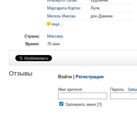
Альберто Галан
художник
, поделитесь своим мнением
Маргарита Кортес
Лупе
Мигель Инклан
дон Дамиан
еще...
1946
Канны
Гран-При фестиваля
:
Эмилио Фернан
Страна:
Мексика
Приз за лучшую операторскую рабо
Время:
76 мин.
Участник конкурсной программы
Малосодержательные и грубые отзывы нещадно 
Отзывы
Войти |
Регистрация
Напомнить пароль |
войти
|
регист
Имя зрителя:
Пароль:
Забы
Ваш e-mail:
Запомнить меня
[?]