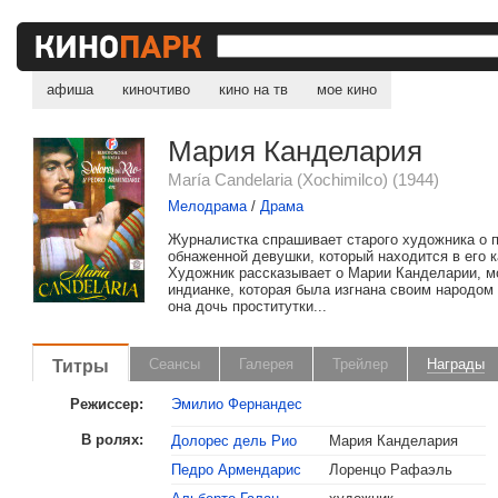
афиша
киночтиво
кино на тв
мое кино
Мария Канделария
María Candelaria (Xochimilco) (1944)
Мелодрама
/
Драма
Журналистка спрашивает старого художника о 
обнаженной девушки, который находится в его к
Художник рассказывает о Марии Канделарии, 
индианке, которая была изгнана своим народом 
она дочь проститутки...
Титры
Сеансы
Галерея
Трейлер
Награды
Режиссер:
Эмилио Фернандес
В ролях:
Долорес дель Рио
Мария Канделария
Педро Армендарис
Лоренцо Рафаэль