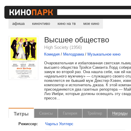
афиша
киночтиво
кино на тв
мое кино
Высшее общество
High Society (1956)
Комедия
/
Мелодрама
/
Музыкальное кино
Очаровательная и избалованная светская львиц
высшего общества Трэйси Саманта Лорд собира
замуж во второй раз. Она нашла себе, как ей ка
«идеального мужчину» — служащего своего отц
появляется ее бывший муж Декстер-Хэвен, изв
композитор и исполнитель джаза. К этой компа
присоединяются два газетных репортера — Май
Лиз Имбри, которые должны освещать эту свад
прессе...
Титры
Сеансы
Галерея
Трейлер
Награды
Режиссер:
Чарльз Уолтерс