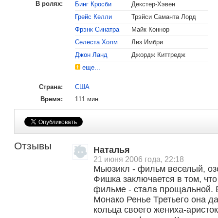
В ролях:
Бинг Кросби
Декстер-Хэвен
Грейс Келли
Трэйси Саманта Лорд
Фрэнк Синатра
Майк Коннор
Селеста Холм
Лиз Имбри
Джон Ланд
Джордж Киттредж
еще...
Страна:
США
1957
Оскар
Номинация «Лучшая песня из фильма
Время:
111 мин.
Номинация «Лучшая музыка к музыка
Отзывы
Наталья
21 июня 2006 года, 22:18
Мьюзикл - фильм веселый, оз
Фишка заключается в том, что
фильме - стала прощальной. 
Монако Ренье Третьего она д
кольца своего жениха-аристок