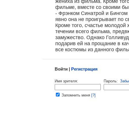
жениха из фильма. Кроме того
, поделитесь своим мнением
фильме, вместе со своими б
- Фрэнком Синатрой и Бингом 
явно она не проигрывает по 
Кроме того, счастье молодой
течении всего фильма, пред
замужество. Однако Голливуд
подарив ей на прощание в ка
все костюмы из данного филь
Малосодержательные и грубые отзывы нещадно 
Войти |
Регистрация
Напомнить пароль |
войти
|
регист
Имя зрителя:
Пароль:
Забы
Ваш e-mail:
Запомнить меня
[?]