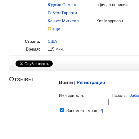
Юджин Осмент
офицер полиции
, поделитесь своим мнением
Роберт Гарлати
Кеннет Митчелл
Кит Моррисон
еще...
Страна:
США
Время:
115 мин.
Малосодержательные и грубые отзывы нещадно 
Отзывы
Войти |
Регистрация
Напомнить пароль |
войти
|
регист
Имя зрителя:
Пароль:
Забы
Ваш e-mail:
Запомнить меня
[?]