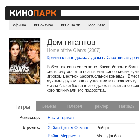
афиша
киночтиво
кино на тв
мое кино
Дом гигантов
Home of the Giants (2007)
Криминальная драма
/
Драма
/
Спортивная дра
Роберт активно увлекается баскетболом и боль
свете ему хочется познакомиться со своим кум
игроком местной баскетбольной команды. Вмес
лучшим другом они осуществляют свою мечту, 
жизни баскетбольная звезда оказывается совсем
кого принимали его подростки...
Титры
Сеансы
Галерея
Трейлер
Награды
Режиссер:
Расти Гормэн
В ролях:
Хэйли Джоэл Осмент
Роберт
Райан Мерримэн
Мэтт Данбар