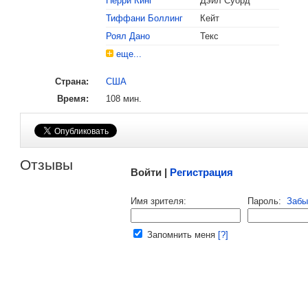
Перри Кинг
Дэйл Суорд
, поделитесь своим мнением
Тиффани Боллинг
Кейт
Роял Дано
Текс
еще...
Страна:
США
Время:
108 мин.
Малосодержательные и грубые отзывы нещадно 
Отзывы
Войти |
Регистрация
Напомнить пароль |
войти
|
регист
Имя зрителя:
Пароль:
Забы
Ваш e-mail:
Запомнить меня
[?]