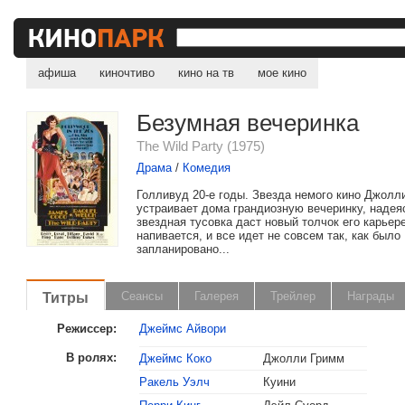
афиша
киночтиво
кино на тв
мое кино
Безумная вечеринка
The Wild Party (1975)
Драма
/
Комедия
Голливуд 20-е годы. Звезда немого кино Джолл
устраивает дома грандиозную вечеринку, надеяс
звездная тусовка даст новый толчок его карьере
напивается, и все идет не совсем так, как было
запланировано...
Титры
Сеансы
Галерея
Трейлер
Награды
Режиссер:
Джеймс Айвори
В ролях:
Джеймс Коко
Джолли Гримм
Ракель Уэлч
Куини