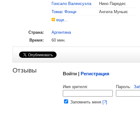
, поделитесь своим мнением
Гонсало Валенсуэла
Нино Паредес
Томас Фонци
Ангила Муньис
еще...
Страна:
Аргентина
Время:
60 мин.
Малосодержательные и грубые отзывы нещадно
Отзывы
Войти |
Регистрация
Напомнить пароль |
войти
|
реги
Имя зрителя:
Пароль:
За
Ваш e-mail:
Запомнить меня
[?]