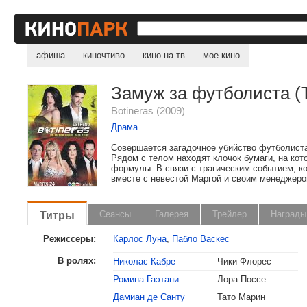
афиша
киночтиво
кино на тв
мое кино
Замуж за футболиста (
Botineras (2009)
Драма
Совершается загадочное убийство футболиста
Рядом с телом находят клочок бумаги, на кот
формулы. В связи с трагическим событием, к
вместе с невестой Маргой и своим менеджеро
Титры
Сеансы
Галерея
Трейлер
Награды
Режиссеры:
Карлос Луна
,
Пабло Васкес
В ролях:
Николас Кабре
Чики Флорес
Ромина Гаэтани
Лора Поссе
Дамиан де Санту
Тато Марин