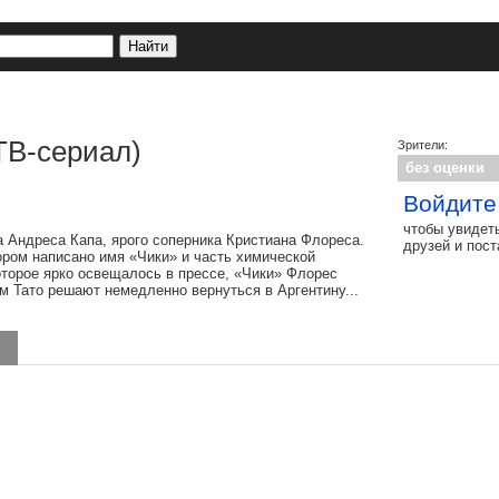
ТВ-сериал)
Зрители:
без оценки
Войдите
чтобы увидет
 Андреса Капа, ярого соперника Кристиана Флореса.
друзей и пос
ором написано имя «Чики» и часть химической
оторое ярко освещалось в прессе, «Чики» Флорес
м Тато решают немедленно вернуться в Аргентину...