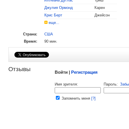
Иллеана Дуглас
Триш
, поделитесь своим мнением
Джулия Ормонд
Карен
Крис Берт
Джейсон
еще...
Страна:
США
Время:
90 мин.
Малосодержательные и грубые отзывы нещадно 
Отзывы
Войти |
Регистрация
Напомнить пароль |
войти
|
регист
Имя зрителя:
Пароль:
Забы
Ваш e-mail:
Запомнить меня
[?]