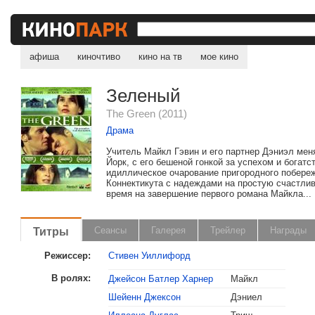
афиша
киночтиво
кино на тв
мое кино
Зеленый
The Green (2011)
Драма
Учитель Майкл Гэвин и его партнер Дэниэл ме
Йорк, с его бешеной гонкой за успехом и богатс
идиллическое очарование пригородного побере
Коннектикута с надеждами на простую счастли
время на завершение первого романа Майкла...
Титры
Сеансы
Галерея
Трейлер
Награды
Режиссер:
Стивен Уиллифорд
В ролях:
Джейсон Батлер Харнер
Майкл
Шейенн Джексон
Дэниел