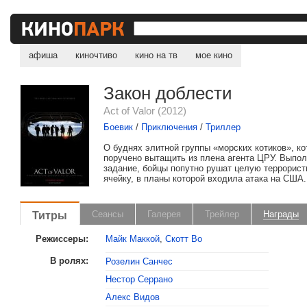
афиша
киночтиво
кино на тв
мое кино
Закон доблести
Act of Valor (2012)
Боевик
/
Приключения
/
Триллер
О буднях элитной группы «морских котиков», к
поручено вытащить из плена агента ЦРУ. Выпо
задание, бойцы попутно рушат целую террорис
ячейку, в планы которой входила атака на США.
Титры
Сеансы
Галерея
Трейлер
Награды
Режиссеры:
Майк Маккой
,
Скотт Во
В ролях:
Розелин Санчес
Нестор Серрано
Алекс Видов