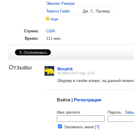
Эмилио Ривера
Тимоти Гиббс
Дж. С. Палмер
еще...
, поделитесь своим мнением
Страна:
США
Время:
111 мин.
2013
Золотой глобус
Номинация «Лучшая песня из фильма
Отзывы
Morphik
18 июня 2012 года, 12:01
Шедевр в своём жанре, на данный момен
Малосодержательные и грубые отзывы нещадно 
Войти |
Регистрация
Напомнить пароль |
войти
|
регист
Имя зрителя:
Пароль:
Забы
Ваш e-mail:
Запомнить меня
[?]