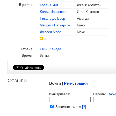
В ролях:
Кэвэн Смит
Джейк Хэмптон
Колби Йоханнсон
Итан Хэмптон
Николь де Боер
Аманда
, поделитесь своим мнением
Мерритт Пэттерсон
Клер
Джесси Мосс
Макс
еще...
Страна:
США
,
Канада
Время:
87 мин.
Малосодержательные и грубые отзывы нещадно 
Отзывы
Войти |
Регистрация
Напомнить пароль |
войти
|
регист
Имя зрителя:
Пароль:
Забы
Ваш e-mail:
Запомнить меня
[?]