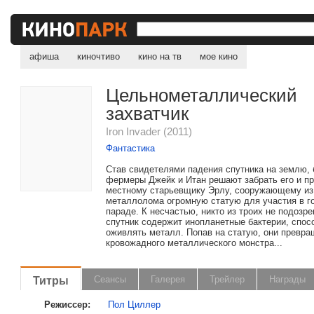
афиша
киночтиво
кино на тв
мое кино
Цельнометаллический
захватчик
Iron Invader (2011)
Фантастика
Став свидетелями падения спутника на землю, 
фермеры Джейк и Итан решают забрать его и п
местному старьевщику Эрлу, сооружающему из
металлолома огромную статую для участия в г
параде. К несчастью, никто из троих не подозре
спутник содержит инопланетные бактерии, спос
оживлять металл. Попав на статую, они превра
кровожадного металлического монстра...
Титры
Сеансы
Галерея
Трейлер
Награды
Режиссер:
Пол Циллер