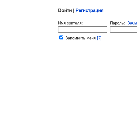
Войти |
Регистрация
Напомнить пароль |
войти
|
регист
Имя зрителя:
Пароль:
Забы
Ваш e-mail:
Запомнить меня
[?]