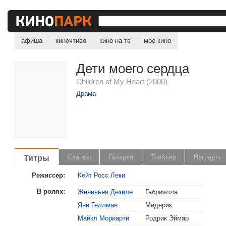
афиша
киночтиво
кино на тв
мое кино
Дети моего сердца
Children of My Heart (2000)
Драма
Титры
Сеансы
Галерея
Трейлер
Награды
Режиссер:
Кейт Росс Леки
В ролях:
Женевьев Дезиле
Габриэлла
Яни Геллман
Медерик
Майкл Мориарти
Родрик Эймар