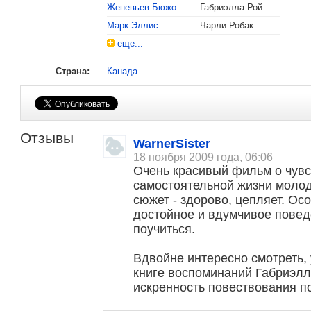
Женевьев Бюжо
Габриэлла Рой
Марк Эллис
Чарли Робак
еще...
Страна:
Канада
Отзывы
WarnerSister
18 ноября 2009 года, 06:06
Очень красивый фильм о чувс
, поделитесь своим мнением
самостоятельной жизни молод
сюжет - здорово, цепляет. О
достойное и вдумчивое поведе
поучиться.
Вдвойне интересно смотреть, 
книге воспоминаний Габриэллы
искренность повествования по
Малосодержательные и грубые отзывы нещадно 