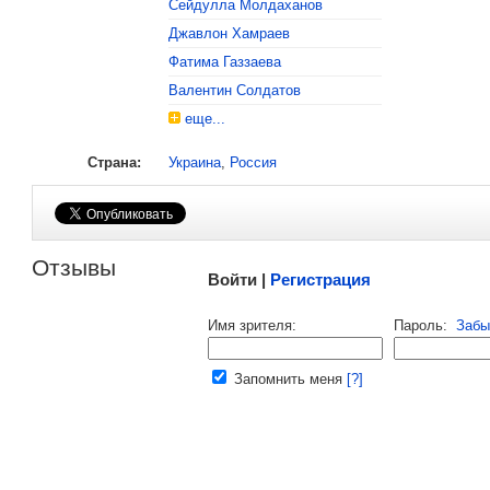
Сейдулла Молдаханов
, поделитесь своим мнением
Джавлон Хамраев
Фатима Газзаева
Валентин Солдатов
еще...
Страна:
Украина
,
Россия
Малосодержательные и грубые отзывы нещадно 
Отзывы
Войти |
Регистрация
Напомнить пароль |
войти
|
регист
Имя зрителя:
Пароль:
Забы
Ваш e-mail:
Запомнить меня
[?]