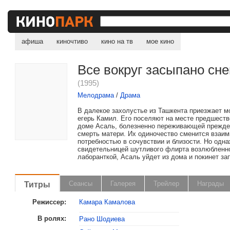
афиша
киночтиво
кино на тв
мое кино
Все вокруг засыпано сне
(1995)
Мелодрама
/
Драма
В далекое захолустье из Ташкента приезжает 
егерь Камил. Его поселяют на месте предшеств
доме Асаль, болезненно переживающей прежд
смерть матери. Их одиночество сменится взаи
потребностью в сочувствии и близости. Но одн
свидетельницей шутливого флирта возлюбленно
лаборанткой, Асаль уйдет из дома и покинет зап
Титры
Сеансы
Галерея
Трейлер
Награды
Режиссер:
Камара Камалова
В ролях:
Рано Шодиева