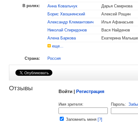
В ролях:
Анна Ковальчук
Дарья Смирнова
Борис Хвошнянский
Алексей Рощин
, поделитесь своим мнением
Александр Клемантович
Илья Афанасьев
Николай Спиридонов
Вася Найденов
Алена Баркова
Екатерина Малыше
еще...
Страна:
Россия
Малосодержательные и грубые отзывы нещадно 
Отзывы
Войти |
Регистрация
Напомнить пароль |
войти
|
регист
Имя зрителя:
Пароль:
Забы
Ваш e-mail:
Запомнить меня
[?]