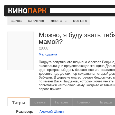
афиша
киночтиво
кино на тв
мое кино
Можно, я буду звать теб
мамой?
(2008)
Мелодрама
Подруга популярного шоумена Алексея Рощина,
писательница и преуспевающая женщина Дарья
один прекрасный день бросает все и отправляе
деревню, где до сих пор сохранился старый до
бабушки. В деревне она встречает бездомного 
по имени Вася Найденов, который хочет уехать 
попытаться найти свою маму, когда-то оставивш
пороге приюта...
Титры
Сеансы
Галерея
Трейлер
Награды
Режиссер:
Алексей Шикин