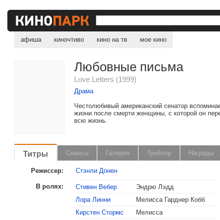
афиша
киночтиво
кино на тв
мое кино
Любовные письма
Love Letters (1999)
Драма
Честолюбивый американский сенатор вспоминае
жизни после смерти женщины, с которой он пе
всю жизнь.
Титры
Сеансы
Галерея
Трейлер
Награды
Режиссер:
Стэнли Донен
В ролях:
Стивен Вебер
Эндрю Лэдд
Лора Линни
Мелисса Гарднер Кобб
Кирстен Стормс
Мелисса
, поделитесь своим мнением