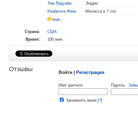
Тим Редуайн
Эндрю
Изабелла Финк
Мелисса в 7 лет
еще...
Страна:
США
Время:
100 мин.
Малосодержательные и грубые отзывы нещадно 
Отзывы
Войти |
Регистрация
Напомнить пароль |
войти
|
регист
Имя зрителя:
Пароль:
Забы
Ваш e-mail:
Запомнить меня
[?]